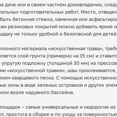
а даче или в своем частном домовладении, следу
ельных подготовительных работ. Место, отведе
быть бетонная стяжка, каменная или асфальтиро
ам резиновых покрытий можно добавить яркие и
щадку не только удобной и безопасной для детей
лонного материала «искусственная трава», треб
яется слой грунта (примерно на 15 см) и ставит
т упругую подложку (толщиной 30 мм) из прессо
и «искусственной травки», швы проклеиваются, 
лоем кварцевого песка. С помощью искусственно
ые зоны в виде зеленых островков и других эле
 или возле надувного бассейна.
лощадок – самые универсальные и недорогие из 
, простота в сборке и по уходу за поверхность