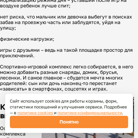
воздухе ребенок лучше спит;
нет риска, что мальчик или девочка выбегут в поисках
забав на проезжую часть или заблудятся, уйдя на
улицу;
физические нагрузки;
игры с друзьями – ведь на такой площадке простор для
приключений.
Спортивно-игровой комплекс легко собирается, в него
можно добавить разные снаряды, домик, брусья,
лесенки. И самое главное – сбудется мечта многих
родителей: сын или дочь наконец-то перестанет
«зависать» в смартфонах, соцсетях и играх.
Сайт использует cookies для работы корзины, форм,
Как
статистики посещений и улучшения сервиса. Подробнее
— в
политике cookies
и
политике конфиденциальности
.
выбрать
Понятно
Оснащение для
комплекса