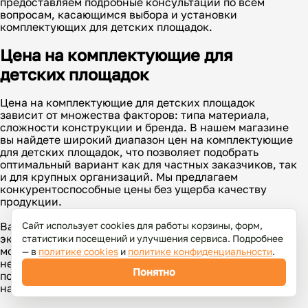
предоставляем подробные консультации по всем
вопросам, касающимся выбора и установки
комплектующих для детских площадок.
Цена на комплектующие для
детских площадок
Цена на комплектующие для детских площадок
зависит от множества факторов: типа материала,
сложности конструкции и бренда. В нашем магазине
вы найдете широкий диапазон цен на комплектующие
для детских площадок, что позволяет подобрать
оптимальный вариант как для частных заказчиков, так
и для крупных организаций. Мы предлагаем
конкурентоспособные цены без ущерба качеству
продукции.
Важно помнить, что дешевизна не всегда означает
Сайт использует cookies для работы корзины, форм,
экономию. Некоторые недорогие комплектующие
статистики посещений и улучшения сервиса. Подробнее
могут оказаться менее долговечными или
— в
политике cookies
и
политике конфиденциальности
.
небезопасными. Мы же гарантируем высокое качество
Понятно
по доступной цене, а также предоставляем гарантию
на все товары.