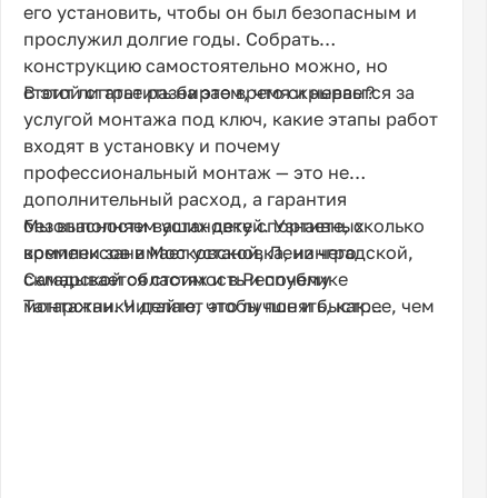
его установить, чтобы он был безопасным и
прослужил долгие годы. Собрать
конструкцию самостоятельно можно, но
стоит ли тратить на это время и нервы?
В этой статье разбираем, что скрывается за
услугой монтажа под ключ, какие этапы работ
входят в установку и почему
профессиональный монтаж — это не
дополнительный расход, а гарантия
безопасности ваших детей. Узнаете, сколько
Мы выполняем установку спортивных
времени занимает установка, из чего
комплексов в Московской, Ленинградской,
складывается стоимость и почему
Самарской областях и в Республике
монтажники делают это лучше и быстрее, чем
Татарстан. Читайте, чтобы понять, как
вы сами.
правильно вложить деньги в спортивное
будущее ваших детей.