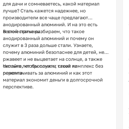
для дачи и сомневаетесь, какой материал
лучше? Сталь кажется надежнее, но
производители все чаще предлагают
анодированный алюминий. И на это есть
веские причины.
В этой статье разбираем, что такое
анодированный алюминий и почему он
служит в 3 раза дольше стали. Узнаете,
почему алюминий безопаснее для детей, не
ржавеет и не выцветает на солнце, а также
сколько лет прослужит такой комплекс без
Читайте, чтобы понять, стоит ли
ремонта.
переплачивать за алюминий и как этот
материал экономит деньги в долгосрочной
перспективе.