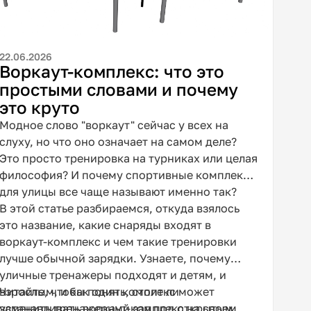
22.06.2026
Воркаут-комплекс: что это
простыми словами и почему
это круто
Модное слово "воркаут" сейчас у всех на
слуху, но что оно означает на самом деле?
Это просто тренировка на турниках или целая
философия? И почему спортивные комплексы
для улицы все чаще называют именно так?
В этой статье разбираемся, откуда взялось
это название, какие снаряды входят в
воркаут-комплекс и чем такие тренировки
лучше обычной зарядки. Узнаете, почему
уличные тренажеры подходят и детям, и
взрослым, и как один комплекс может
Читайте, чтобы понять, стоит ли
заменить тренажерный зал под открытым
устанавливать воркаут-комплекс на своем