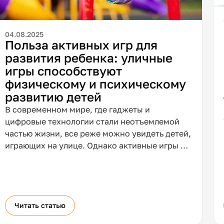
04.08.2025
Польза активных игр для
развития ребенка: уличные
игры способствуют
физическому и психическому
развитию детей
В современном мире, где гаджеты и
цифровые технологии стали неотъемлемой
частью жизни, все реже можно увидеть детей,
играющих на улице. Однако активные игры на
свежем воздухе играют важнейшую роль в
развитии ребенка. Они способствуют не
только физическому укреплению организма,
но и формированию психических, социальных
и интеллектуальных навыков.
Читать статью