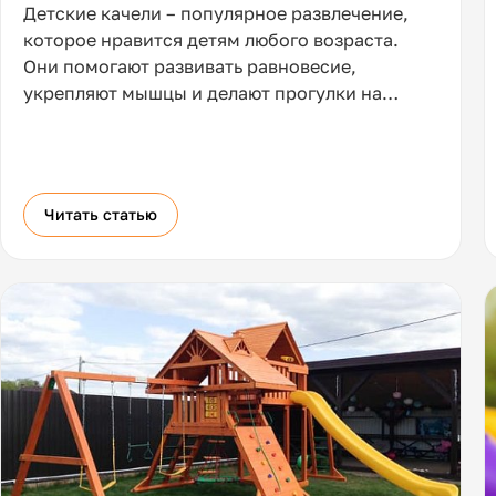
Детские качели – популярное развлечение,
которое нравится детям любого возраста.
Они помогают развивать равновесие,
укрепляют мышцы и делают прогулки на
улице более веселыми. Чтобы качели
приносили только радость, при их выборе
стоит учитывать безопасность конструкции,
соответствие возрасту малыша и его
Читать статью
предпочтения.