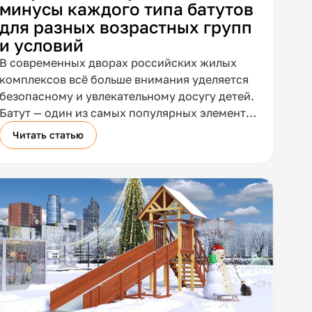
минусы каждого типа батутов
для разных возрастных групп
и условий
В современных дворах российских жилых
комплексов всё больше внимания уделяется
безопасному и увлекательному досугу детей.
Батут — один из самых популярных элементов
детской площадки. Но перед покупкой
Читать статью
возникает закономерный вопрос: какой тип
выбрать — каркасный или надувной? Ответ
зависит от возраста ребёнка, условий
эксплуатации и ваших ожиданий. Разберёмся
подробно.