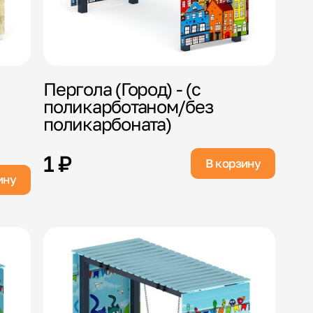
Пергола (Город) - (с
поликарботаном/без
поликарбоната)
1 ₽
В корзину
ину