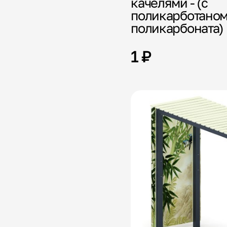
качелями - (с
поликарботаном
поликарбоната)
1 ₽