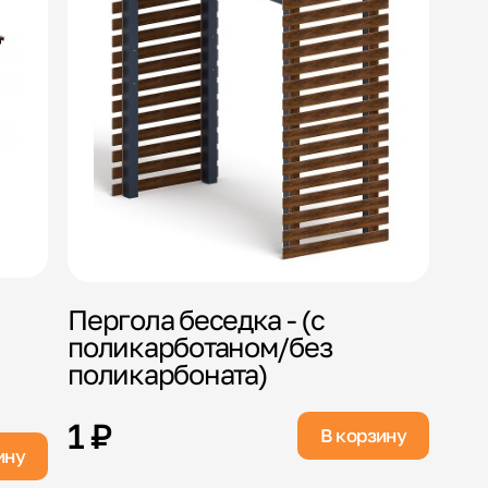
Пергола беседка - (с
поликарботаном/без
поликарбоната)
1 ₽
В корзину
ину