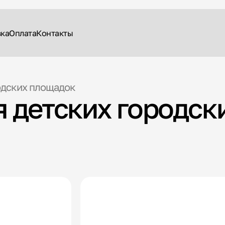
вка
Оплата
Контакты
одских площадок
 детских городск