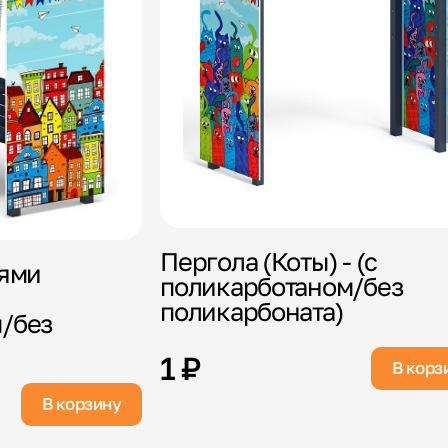
Пергола (Коты) - (с
лями
поликарботаном/без
поликарбоната)
/без
1 ₽
В корз
В корзину