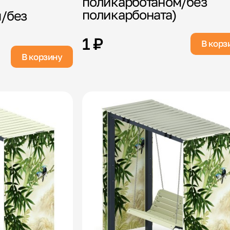
поликарботаном/без
поликарбоната)
/без
1 ₽
В корз
В корзину