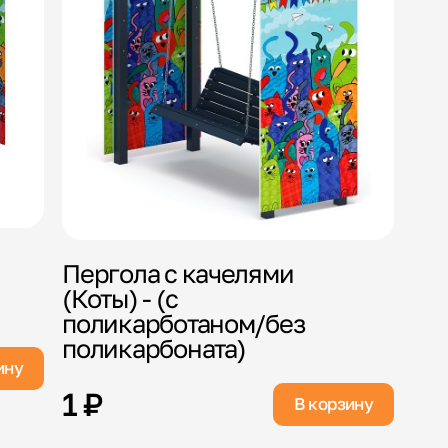
Пергола с качелями
(Коты) - (с
поликарботаном/без
поликарбоната)
ину
1 ₽
В корзину