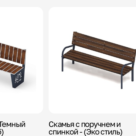
(Темный
Скамья с поручнем и
б)
спинкой - (Эко стиль)