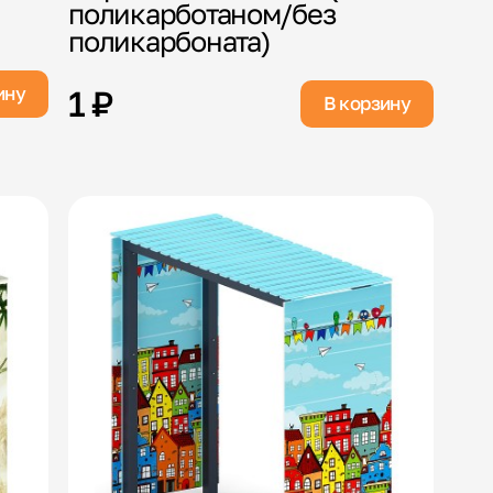
поликарботаном/без
поликарбоната)
ину
1 ₽
В корзину