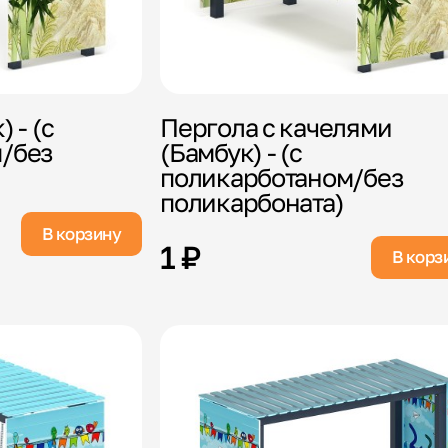
 - (с
Пергола с качелями
/без
(Бамбук) - (с
поликарботаном/без
поликарбоната)
В корзину
1 ₽
В корз