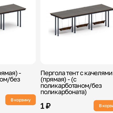
ямая) -
Пергола тент с качелями
ном/без
(прямая) - (с
поликарботаном/без
поликарбоната)
В корзину
1 ₽
В корз