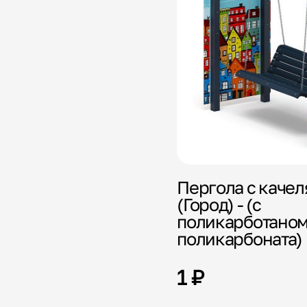
Пергола с каче
(Город) - (с
поликарботаном
поликарбоната)
1 ₽