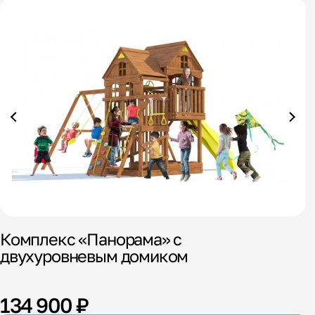
Комплекс «Панорама» с
К
двухуровневым домиком
в
134 900 ₽