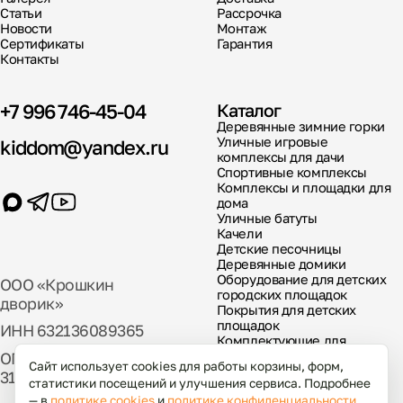
Статьи
Рассрочка
Новости
Монтаж
Сертификаты
Гарантия
Контакты
+7 996 746-45-04
Каталог
Деревянные зимние горки
Уличные игровые
kiddom@yandex.ru
комплексы для дачи
Спортивные комплексы
Комплексы и площадки для
дома
Уличные батуты
Качели
Детские песочницы
Деревянные домики
Оборудование для детских
ООО «Крошкин
городских площадок
дворик»
Покрытия для детских
площадок
ИНН 632136089365
Комплектующие для
детских площадок
ОГРН
Сайт использует cookies для работы корзины, форм,
317631300029000
статистики посещений и улучшения сервиса. Подробнее
— в
политике cookies
и
политике конфиденциальности
.