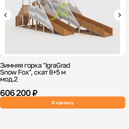
Зимняя горка "IgraGrad
Д
Snow Fox", скат 8+5 м
"
мод.2
606 200 ₽
В корзину