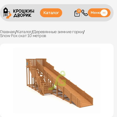
0
Каталог
Меню
Главная
/
Каталог
/
Деревянные зимние горки
/
Snow Fox скат 10 метров