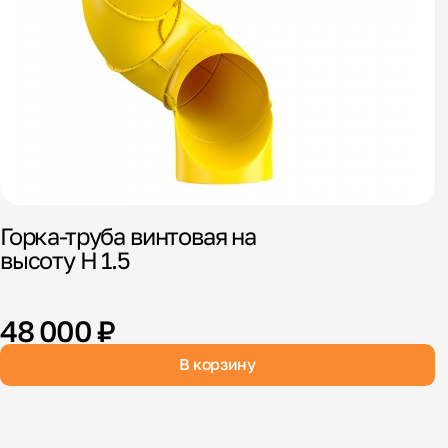
Г
3
Горка-труба винтовая на
высоту H 1.5
48 000 ₽
В корзину