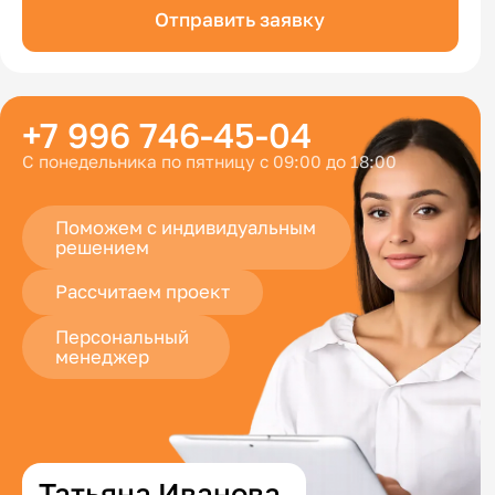
Отправить заявку
+7 996 746-45-04
С понедельника по пятницу с 09:00 до 18:00
Поможем с индивидуальным
решением
Рассчитаем проект
Персональный
менеджер
Татьяна Иванова