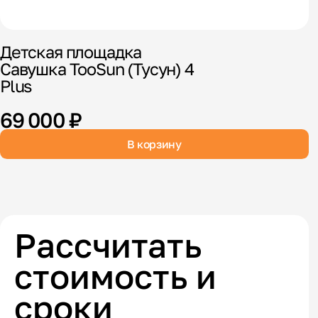
Детская площадка
И
Савушка TooSun (Тусун) 4
С
Plus
69 000 ₽
В корзину
Рассчитать
стоимость и
сроки