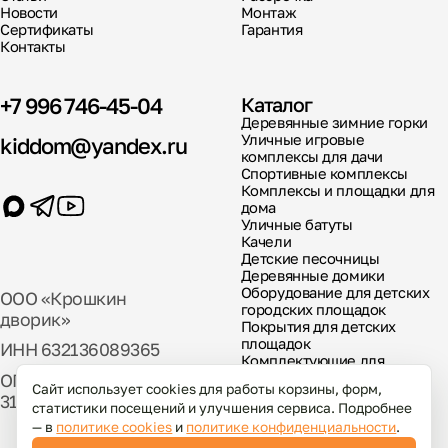
Новости
Монтаж
Сертификаты
Гарантия
Контакты
+7 996 746-45-04
Каталог
Деревянные зимние горки
Уличные игровые
kiddom@yandex.ru
комплексы для дачи
Спортивные комплексы
Комплексы и площадки для
дома
Уличные батуты
Качели
Детские песочницы
Деревянные домики
Оборудование для детских
ООО «Крошкин
городских площадок
дворик»
Покрытия для детских
площадок
ИНН 632136089365
Комплектующие для
детских площадок
ОГРН
Сайт использует cookies для работы корзины, форм,
317631300029000
статистики посещений и улучшения сервиса. Подробнее
— в
политике cookies
и
политике конфиденциальности
.