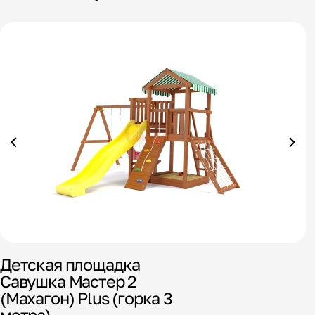
Детская площадка
Д
Савушка Мастер 2
С
(Махагон) Plus (горка 3
(