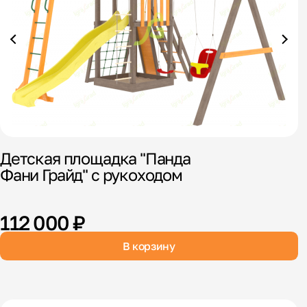
Детская площадка "Панда
Д
Фани Грайд" с рукоходом
1
112 000 ₽
В корзину