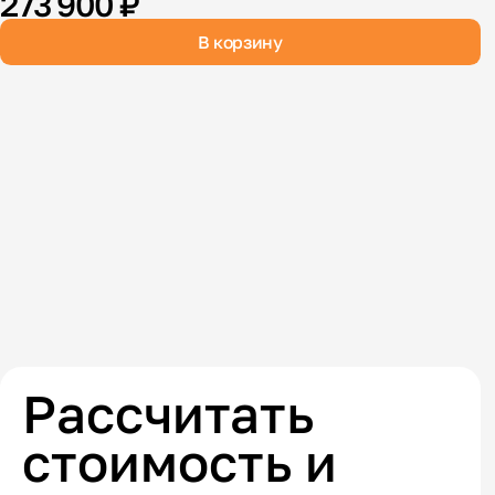
273 900 ₽
В корзину
В
К
Рассчитать
стоимость и