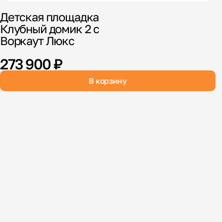
Детская площадка
Клубный домик 2 с
Воркаут Люкс
273 900 ₽
В корзину
В
К