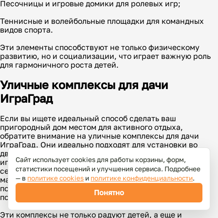
Песочницы и игровые домики для ролевых игр;
Теннисные и волейбольные площадки для командных
видов спорта.
Эти элементы способствуют не только физическому
развитию, но и социализации, что играет важную роль
для гармоничного роста детей.
Уличные комплексы для дачи
ИграГрад
Если вы ищете идеальный способ сделать ваш
пригородный дом местом для активного отдыха,
обратите внимание на уличные комплексы для дачи
ИграГрад. Они идеально подходят для установки во
дворе, создавая уютную и безопасную атмосферу для
Сайт использует cookies для работы корзины, форм,
игры. Уличные игровые площадки могут включать в
статистики посещений и улучшения сервиса. Подробнее
себя элементарные конструкции для самых
— в
политике cookies
и
политике конфиденциальности
.
маленьких, а также более сложные установки для
подростков, что делает их универсальными и
Понятно
подходящими для детей разных возрастов.
Эти комплексы не только радуют детей, а еще и