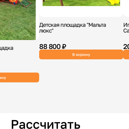
Детская площадка "Мальта
И
люкс"
Са
88 800 ₽
2
щадка
В корзину
зину
Рассчитать