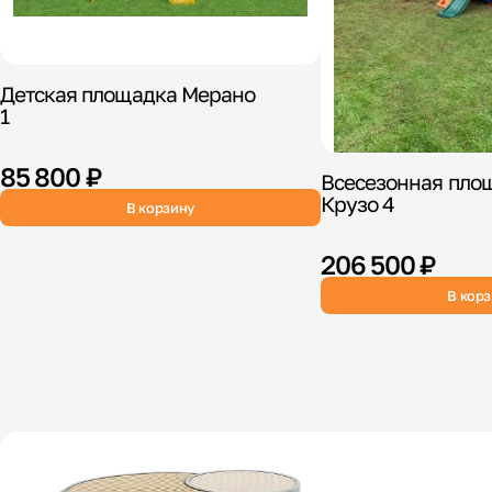
Детская площадка Мерано
1
85 800 ₽
Всесезонная пло
Крузо 4
В корзину
206 500 ₽
В кор