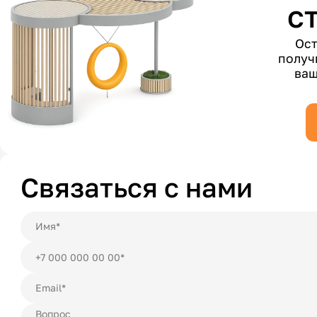
с
Ост
получ
ваш
Связаться с нами