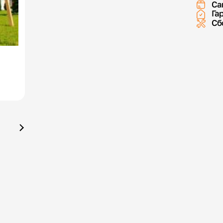
Са
Га
Сб