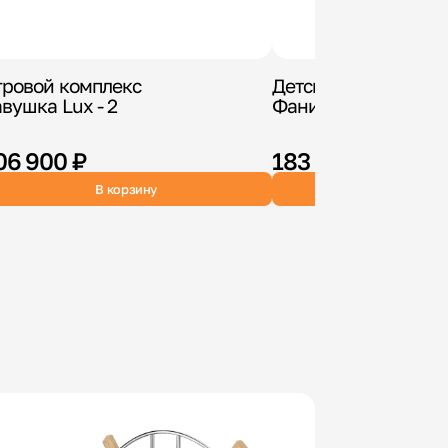
гровой комплекс
Детская площадка 
вушка Lux - 2
Фани Грайд + ворка
06 900 ₽
183 900 ₽
В корзину
В корзин