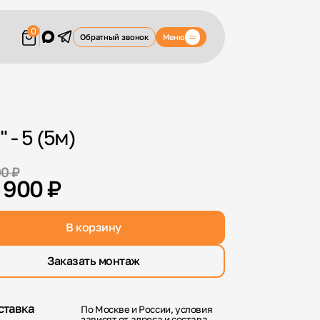
0
Меню
Обратный звонок
- 5 (5м)
00 ₽
 900 ₽
В корзину
Заказать монтаж
ставка
По Москве и России, условия
зависят от адреса и состава