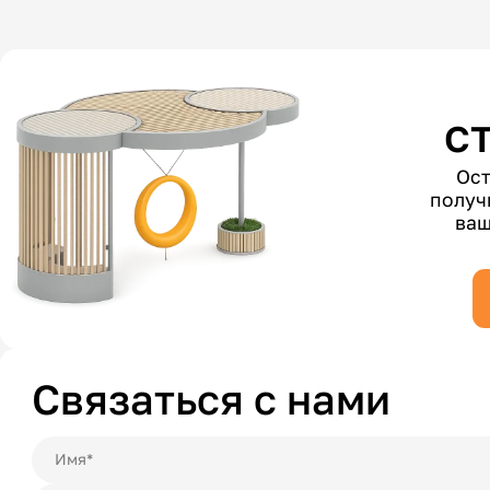
с
Ост
получ
ваш
Связаться с нами