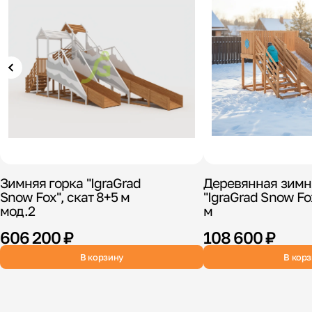
Зимняя горка "IgraGrad
Деревянная зимн
Snow Fox", скат 8+5 м
"IgraGrad Snow Fox
мод.2
м
606 200 ₽
108 600 ₽
В корзину
В кор