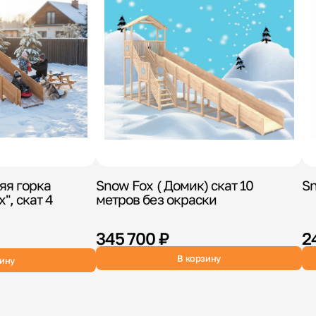
яя горка
Snow Fox ( Домик) скат 10
Sn
", скат 4
метров без окраски
345 700 ₽
2
В корзину
зину