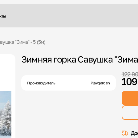
кты
ушка "Зима" - 5 (5м)
Зимняя горка Савушка "Зима" 
122 9
109
Производитель
Playgarden
До