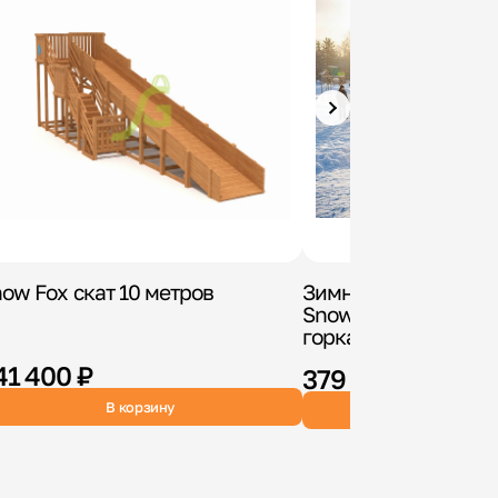
ow Fox скат 10 метров
Зимняя деревянная
Snow Fox 12 м с дву
горками
41 400 ₽
379 900 ₽
В корзину
В корзин