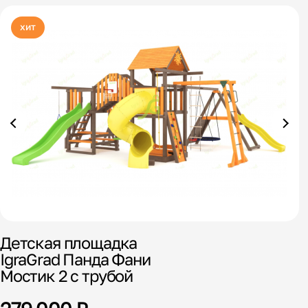
хит
Детская площадка
С
IgraGrad Панда Фани
Мостик 2 с трубой
1