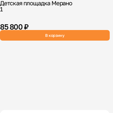
Детская площадка Мерано
1
85 800 ₽
В корзину
В
К