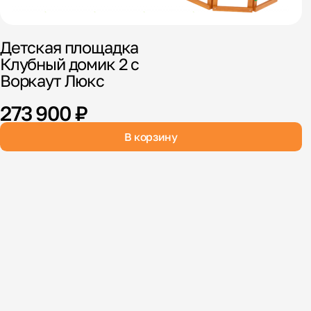
Детская площадка
Клубный домик 2 с
Воркаут Люкс
273 900 ₽
В корзину
В
К