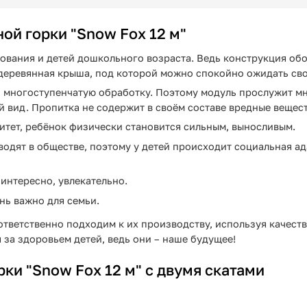
ой горки "Snow Fox 12 м"
зования и детей дошкольного возраста. Ведь конструкция о
 деревянная крыша, под которой можно спокойно ожидать сво
о многоступенчатую обработку. Поэтому модуль прослужит мно
й вид. Пропитка не содержит в своём составе вредные вещес
нитет, ребёнок физически становится сильным, выносливым.
одят в обществе, поэтому у детей происходит социальная ад
 интересно, увлекательно.
нь важно для семьи.
ответственно подходим к их производству, используя качест
за здоровьем детей, ведь они – наше будущее!
ки "Snow Fox 12 м" с двумя скатами