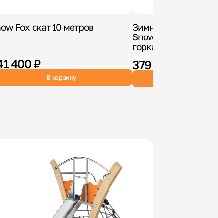
ow Fox скат 10 метров
Зимняя деревянная
Snow Fox 12 м с дву
горками
41 400 ₽
379 900 ₽
В корзину
В корзин