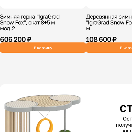
Зимняя горка "IgraGrad
Деревянная зимн
Snow Fox", скат 8+5 м
"IgraGrad Snow Fox
мод.2
м
606 200 ₽
108 600 ₽
В корзину
В кор
с
Ост
получ
ваш