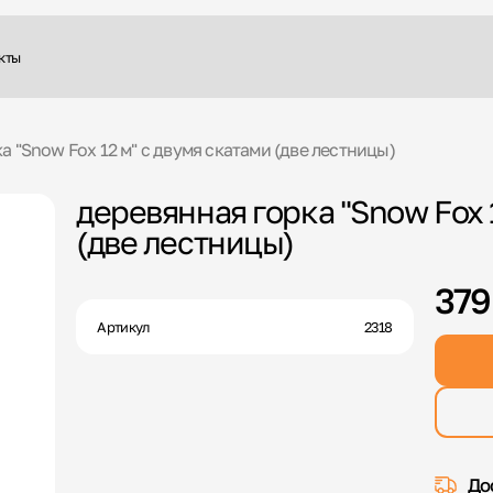
кты
а "Snow Fox 12 м" с двумя скатами (две лестницы)
деревянная горка "Snow Fox 
(две лестницы)
379
Артикул
2318
До