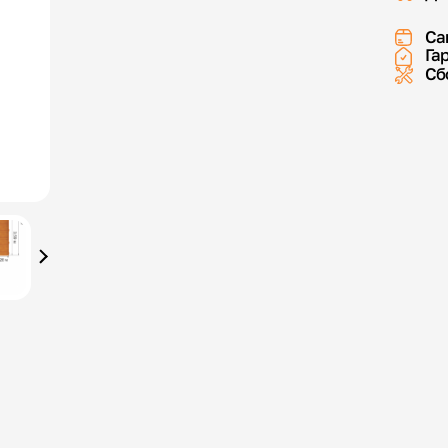
Са
Га
Сб