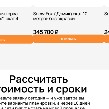
яя горка
Snow Fox ( Домик) скат 10
Sn
", скат 4
метров без окраски
345 700 ₽
2
В корзину
зину
Рассчитать
тоимость и сроки
авьте заявку сегодня — и уже завтра вы
ите варианты планировки, а через 10 дней
и дети будут играть на новой площадке