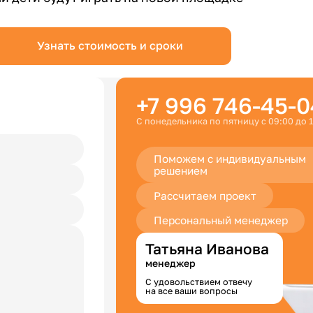
Узнать стоимость и сроки
+7 996 746-45-0
С понедельника по пятницу с 09:00 до 
Поможем с индивидуальным
решением
Рассчитаем проект
Персональный менеджер
Татьяна Иванова
менеджер
С удовольствием отвечу
на все ваши вопросы