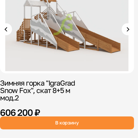
Зимняя горка "IgraGrad
Д
Snow Fox", скат 8+5 м
"
мод.2
606 200 ₽
В корзину