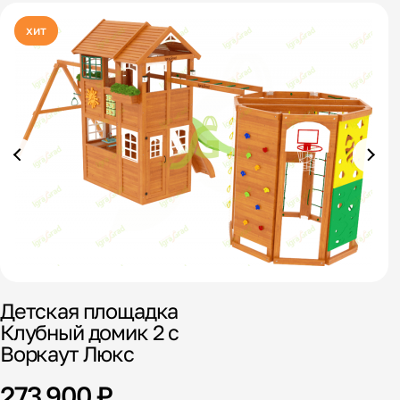
хит
Детская площадка
Д
Клубный домик 2 с
1
Воркаут Люкс
273 900 ₽