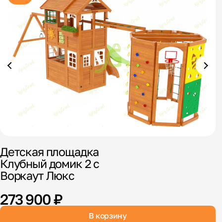
Детская площадка
Д
Клубный домик 2 с
1
Воркаут Люкс
273 900 ₽
В корзину