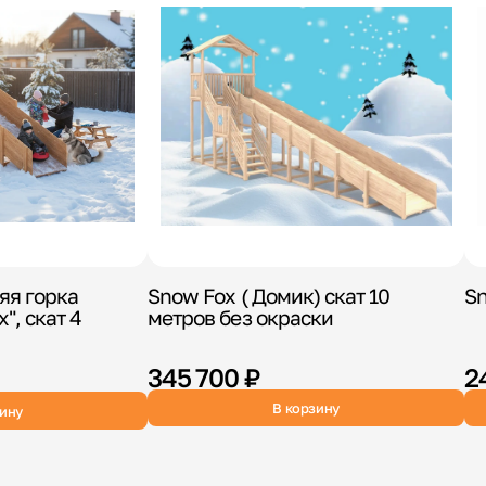
яя горка
Snow Fox ( Домик) скат 10
Sn
", скат 4
метров без окраски
345 700 ₽
2
В корзину
зину