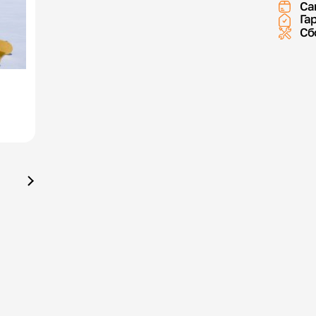
Са
Га
Сб