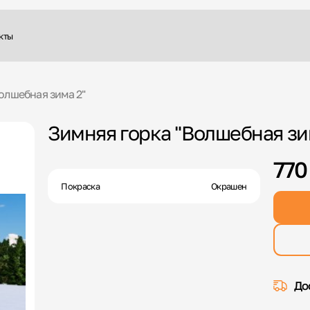
кты
олшебная зима 2"
Зимняя горка "Волшебная зи
770
Покраска
Окрашен
До