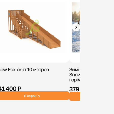
ow Fox скат 10 метров
Зимняя деревянная
Snow Fox 12 м с дву
горками
41 400 ₽
379 900 ₽
В корзину
В корзин