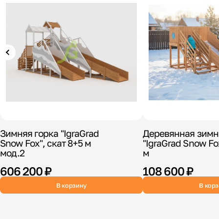
Зимняя горка "IgraGrad
Деревянная зимн
Snow Fox", скат 8+5 м
"IgraGrad Snow Fox
мод.2
м
606 200 ₽
108 600 ₽
В корзину
В кор