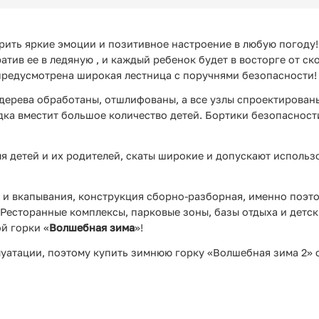
ить яркие эмоции и позитивное настроение в любую погоду! Д
атив ее в ледяную , и каждый ребенок будет в восторге от с
предусмотрена широкая лестница с поручнями безопасности!
 дерева обработаны, отшлифованы, а все узлы спроектирован
а вместит большое количество детей. Бортики безопасности
я детей и их родителей, скаты широкие и допускают использ
 и вкапывания, конструкция сборно-разборная, именно поэт
 Ресторанные комплексы, парковые зоны, базы отдыха и детск
й горки «
Волшебная зима
»!
атации, поэтому купить зимнюю горку «Волшебная зима 2» сл