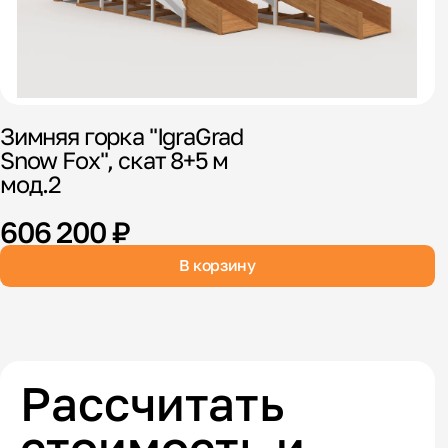
Зимняя горка "IgraGrad
Д
Snow Fox", скат 8+5 м
"
мод.2
606 200 ₽
В корзину
Рассчитать
стоимость и