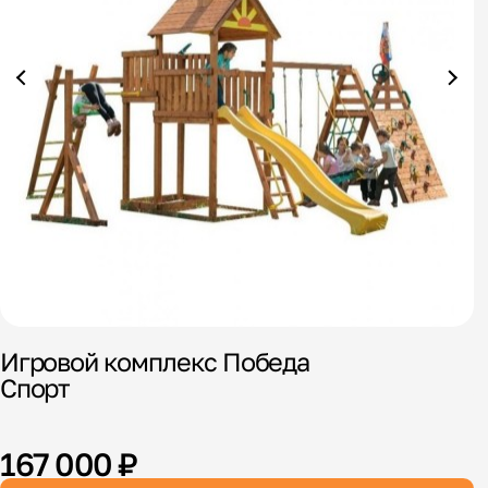
И
К
Игровой комплекс Победа
Спорт
167 000 ₽