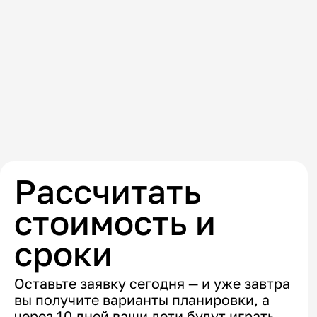
В
К
Рассчитать
стоимость и
сроки
Оставьте заявку сегодня — и уже завтра
вы получите варианты планировки, а
через 10 дней ваши дети будут играть