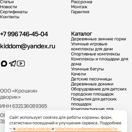
Статьи
Рассрочка
Новости
Монтаж
Сертификаты
Гарантия
Контакты
+7 996 746-45-04
Каталог
Деревянные зимние горки
Уличные игровые
kiddom@yandex.ru
комплексы для дачи
Спортивные комплексы
Комплексы и площадки для
дома
Уличные батуты
Качели
Детские песочницы
Деревянные домики
Оборудование для детских
ООО «Крошкин
городских площадок
дворик»
Покрытия для детских
площадок
ИНН 632136089365
Комплектующие для
детских площадок
ОГРН
Сайт использует cookies для работы корзины, форм,
317631300029000
статистики посещений и улучшения сервиса. Подробнее
— в
политике cookies
и
политике конфиденциальности
.