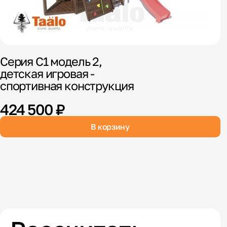
Серия С1 модель 2,
детская игровая -
спортивная конструкция
Д
424 500 ₽
«
В корзину