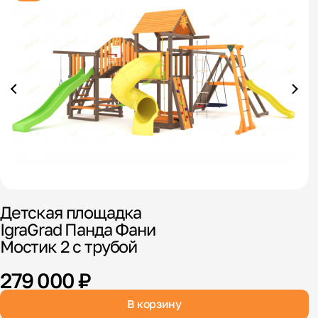
Детская площадка
Д
IgraGrad Панда Фани
I
Мостик 2 с трубой
279 000 ₽
В корзину