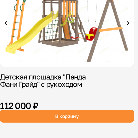
Детская площадка "Панда
Д
Фани Грайд" с рукоходом
I
М
112 000 ₽
В корзину