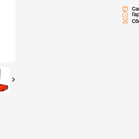
Са
Га
Сб