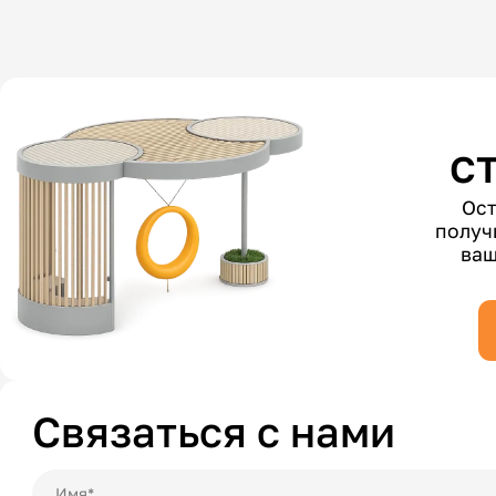
с
Ост
получ
ваш
Связаться с нами