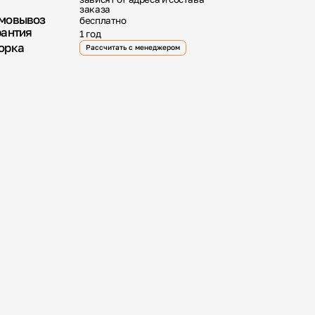
заказа
мовывоз
бесплатно
рантия
1 год
орка
Рассчитать с менеджером