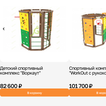
Детский спортивный
Спортивный комп
комплекс "Воркаут"
"WorkOut с рукох
82 600 ₽
101 700 ₽
В корзину
В кор