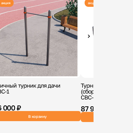
акция
акция
ичный турник для дачи
Турник мобильный
ВС-1
(сборно-разборный
СВС-69
6 000 ₽
87 900 ₽
В корзину
В корзин