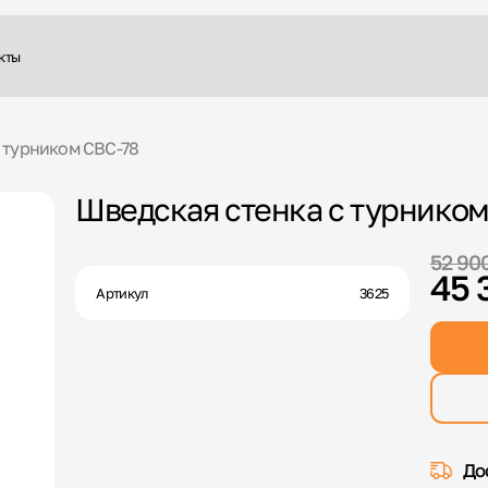
кты
 турником СВС-78
Шведская стенка с турником
52 90
45 
Артикул
3625
До