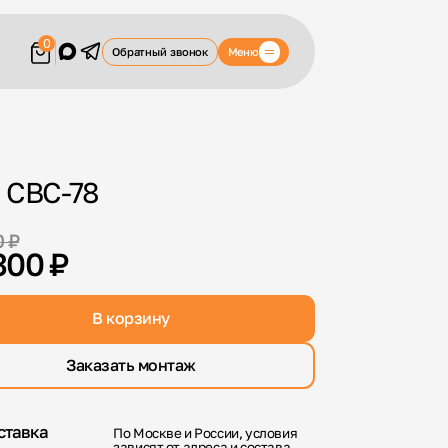
0
Меню
Обратный звонок
 СВС-78
0 ₽
300 ₽
В корзину
Заказать монтаж
ставка
По Москве и России, условия
зависят от адреса и состава