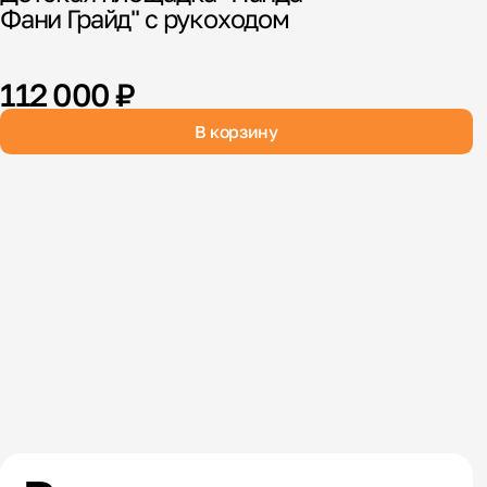
Фани Грайд" с рукоходом
К
В
112 000 ₽
В корзину