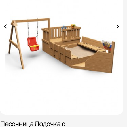
П
л
Песочница Лодочка с