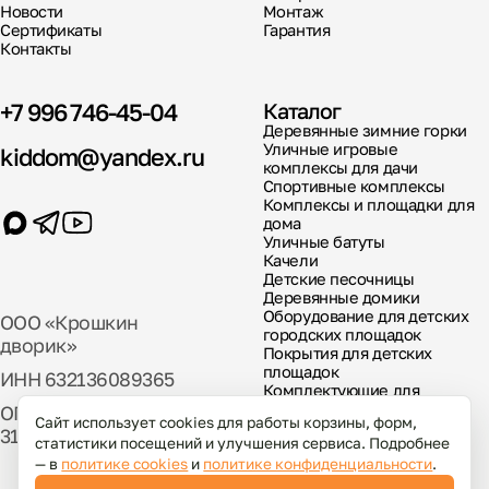
Новости
Монтаж
Сертификаты
Гарантия
Контакты
+7 996 746-45-04
Каталог
Деревянные зимние горки
Уличные игровые
kiddom@yandex.ru
комплексы для дачи
Спортивные комплексы
Комплексы и площадки для
дома
Уличные батуты
Качели
Детские песочницы
Деревянные домики
Оборудование для детских
ООО «Крошкин
городских площадок
дворик»
Покрытия для детских
площадок
ИНН 632136089365
Комплектующие для
детских площадок
ОГРН
Сайт использует cookies для работы корзины, форм,
317631300029000
статистики посещений и улучшения сервиса. Подробнее
— в
политике cookies
и
политике конфиденциальности
.