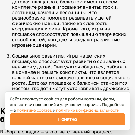
детская площадка с балконом имеет в своем
комплекте разные игровые элементы: горки,
лестницы, качели и песочницы. Это
разнообразие помогает развивать у детей
физические навыки, такие как ловкость,
координация и сила. Кроме того, игры на
площадке способствуют повышению творческих
способностей, когда дети создают различные
игровые сценарии.
Социальное развитие. Игры на детских
площадках способствуют развитию социальных
навыков у детей. Они учатся общаться, работать
в команде и решать конфликты, что является
важной частью их эмоционального и социального
роста. Детская площадка с балконом становится
местом, где дети могут устанавливать дружеские
связи и взаимодействовать друг с другом.
Сайт использует cookies для работы корзины, форм,
статистики посещений и улучшения сервиса. Подробнее
Как выбрать детскую площадку с
— в
политике cookies
и
политике конфиденциальности
.
балконом?
Понятно
Выбор площадки — это ответственный процесс.