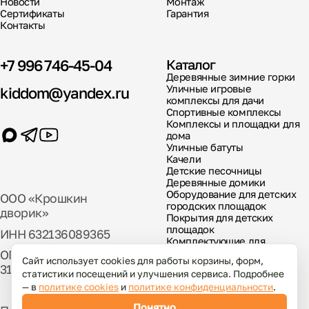
Новости
Монтаж
Сертификаты
Гарантия
Контакты
+7 996 746-45-04
Каталог
Деревянные зимние горки
Уличные игровые
kiddom@yandex.ru
комплексы для дачи
Спортивные комплексы
Комплексы и площадки для
дома
Уличные батуты
Качели
Детские песочницы
Деревянные домики
Оборудование для детских
ООО «Крошкин
городских площадок
дворик»
Покрытия для детских
площадок
ИНН 632136089365
Комплектующие для
детских площадок
ОГРН
Сайт использует cookies для работы корзины, форм,
317631300029000
статистики посещений и улучшения сервиса. Подробнее
— в
политике cookies
и
политике конфиденциальности
.
Понятно