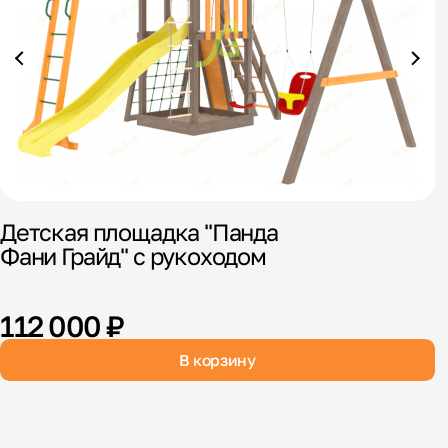
Детская площадка "Панда
Д
Фани Грайд" с рукоходом
1
112 000 ₽
В корзину