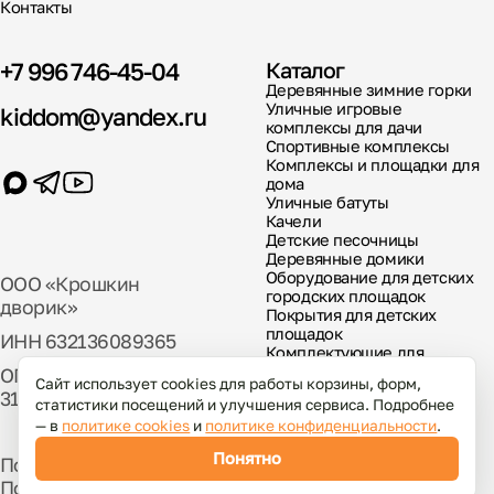
Контакты
+7 996 746-45-04
Каталог
Деревянные зимние горки
Уличные игровые
kiddom@yandex.ru
комплексы для дачи
Спортивные комплексы
Комплексы и площадки для
дома
Уличные батуты
Качели
Детские песочницы
Деревянные домики
Оборудование для детских
ООО «Крошкин
городских площадок
дворик»
Покрытия для детских
площадок
ИНН 632136089365
Комплектующие для
детских площадок
ОГРН
Сайт использует cookies для работы корзины, форм,
317631300029000
статистики посещений и улучшения сервиса. Подробнее
— в
политике cookies
и
политике конфиденциальности
.
Понятно
Политика использования файлов cookies
Политика конфиденциальности