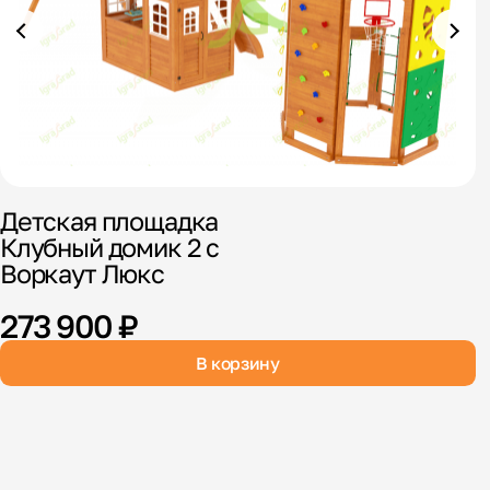
Детская площадка
Д
Клубный домик 2 с
1
Воркаут Люкс
273 900 ₽
В корзину