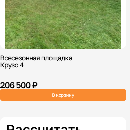
I
М
Всесезонная площадка
Крузо 4
206 500 ₽
В корзину
Рассчитать