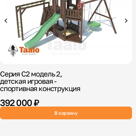
Серия С2 модель 2,
С
детская игровая -
спортивная конструкция
1
392 000 ₽
В корзину