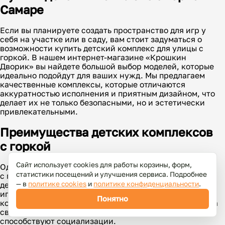
Самаре
Если вы планируете создать пространство для игр у
себя на участке или в саду, вам стоит задуматься о
возможности купить детский комплекс для улицы с
горкой. В нашем интернет-магазине «Крошкин
Дворик» вы найдете большой выбор моделей, которые
идеально подойдут для ваших нужд. Мы предлагаем
качественные комплексы, которые отличаются
аккуратностью исполнения и приятным дизайном, что
делает их не только безопасными, но и эстетически
привлекательными.
Преимущества детских комплексов
с горкой
Сайт использует cookies для работы корзины, форм,
Одним из основных преимуществ детских комплексов
статистики посещений и улучшения сервиса. Подробнее
с горкой является развитие физических навыков у
— в
политике cookies
и
политике конфиденциальности
.
детей. Лазание по конструкциям, спуск по горке и
игры с друзьями способствуют улучшению
Понятно
координации, ловкости и силы. Кроме того, занятия на
свежем воздухе укрепляют здоровье детей и
способствуют социализации.