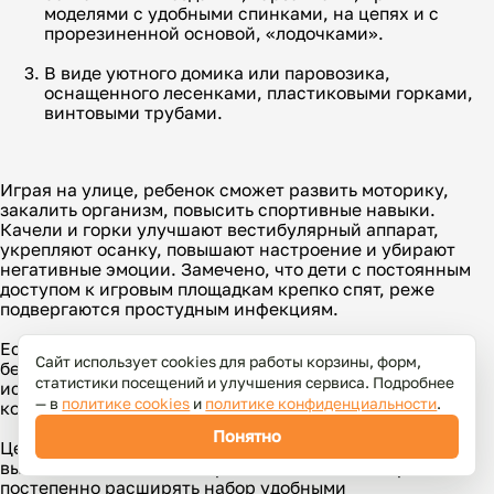
моделями с удобными спинками, на цепях и с
прорезиненной основой, «лодочками».
В виде уютного домика или паровозика,
оснащенного лесенками, пластиковыми горками,
винтовыми трубами.
Играя на улице, ребенок сможет развить моторику,
закалить организм, повысить спортивные навыки.
Качели и горки улучшают вестибулярный аппарат,
укрепляют осанку, повышают настроение и убирают
негативные эмоции. Замечено, что дети с постоянным
доступом к игровым площадкам крепко спят, реже
подвергаются простудным инфекциям.
Если заказать комплекс в «Крошкин дворик»,
Сайт использует cookies для работы корзины, форм,
беспокоиться о здоровье малыша не придется. Мы
статистики посещений и улучшения сервиса. Подробнее
используем безопасные материалы, поставляем
— в
политике cookies
и
политике конфиденциальности
.
конструкции с гарантией сборки и качества до года.
Понятно
Цена на уличный спортивный комплекс с качелями
выгодная. Несложно выбрать оптимальный вариант и
постепенно расширять набор удобными